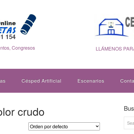
entos, Congresos
LLÁMENOS PARA
tas
Césped Artificial
Escenarios
Conta
olor crudo
Bus