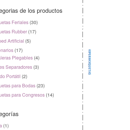
egorias de los productos
etas Feriales
(30)
etas Rubber
(17)
ed Artificial
(5)
narios
(17)
leras Plegables
(4)
es Separadores
(3)
do Portátil
(2)
etas para Bodas
(23)
etas para Congresos
(14)
egorías
a
(1)