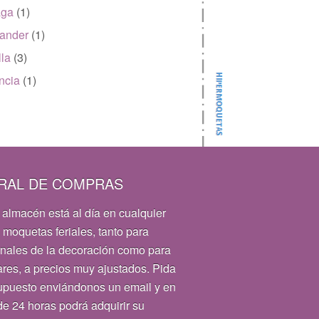
aga
(1)
ander
(1)
lla
(3)
ncia
(1)
RAL DE COMPRAS
 almacén está al día en cualquier
 moquetas feriales, tanto para
onales de la decoración como para
ares, a precios muy ajustados. Pida
upuesto enviándonos un email y en
e 24 horas podrá adquirir su