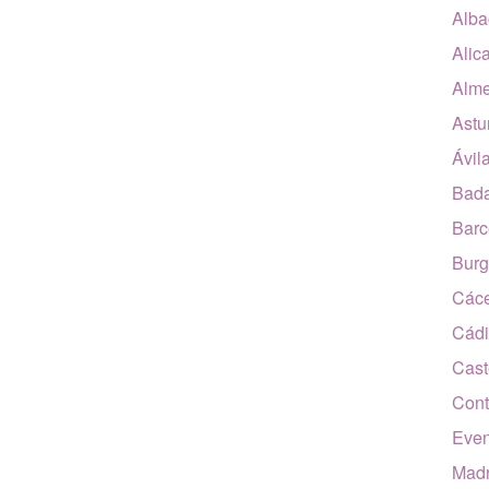
Alba
Alic
Alme
Astu
Ávil
Bada
Barc
Burg
Các
Cádi
Cast
Cont
Even
Madr