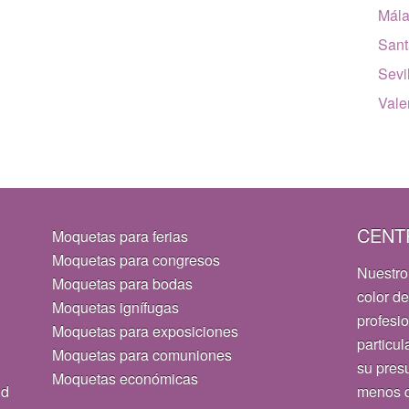
Mál
Sant
Sevi
Vale
CENT
Moquetas para ferias
Moquetas para congresos
Nuestro
Moquetas para bodas
color de
Moquetas ignífugas
profesi
Moquetas para exposiciones
particul
Moquetas para comuniones
su pres
Moquetas económicas
id
menos d