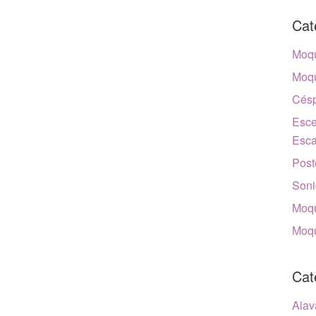
Cat
Moqu
Moqu
Césp
Esce
Esca
Post
Soni
Moqu
Moqu
Cat
Alav