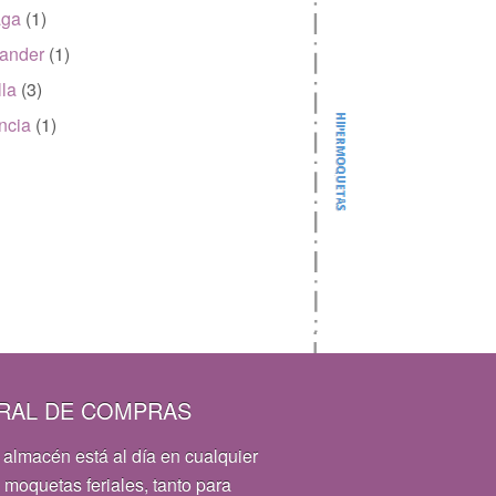
aga
(1)
ander
(1)
lla
(3)
ncia
(1)
RAL DE COMPRAS
 almacén está al día en cualquier
 moquetas feriales, tanto para