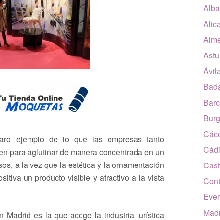
Alba
Alic
Alme
Astu
Ávil
Bada
Barc
Burg
Các
aro ejemplo de lo que las empresas tanto
Cádi
en para aglutinar de manera concentrada en un
os, a la vez que la estética y la ornamentación
Cast
tiva un producto visible y atractivo a la vista
Cont
Even
Madr
 Madrid es la que acoge la industria turística