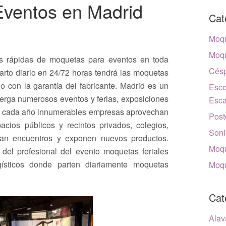
ventos en Madrid
Cat
Moqu
Moqu
s rápidas de moquetas para eventos en toda
Césp
parto diario en 24/72 horas tendrá las moquetas
 con la garantía del fabricante. Madrid es un
Esce
berga numerosos eventos y ferias, exposiciones
Esca
MA cada año innumerables empresas aprovechan
Post
acios públicos y recintos privados, colegios,
Soni
ran encuentros y exponen nuevos productos.
Moqu
del profesional del evento moquetas feriales
ísticos donde parten diariamente moquetas
Moqu
Cat
Alav