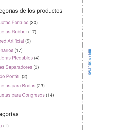
egorias de los productos
etas Feriales
(30)
etas Rubber
(17)
ed Artificial
(5)
narios
(17)
leras Plegables
(4)
es Separadores
(3)
do Portátil
(2)
etas para Bodas
(23)
etas para Congresos
(14)
egorías
a
(1)