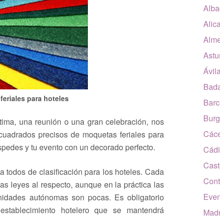
Alba
Alic
Alme
Astu
Ávil
Bada
eriales para hoteles
Barc
Burg
tima, una reunión o una gran celebración, nos
Các
cuadrados precisos de moquetas feriales para
éspedes y tu evento con un decorado perfecto.
Cádi
Cast
todos de clasificación para los hoteles. Cada
Cont
s leyes al respecto, aunque en la práctica las
Even
unidades autónomas son pocas. Es obligatorio
l establecimiento hotelero que se mantendrá
Madr