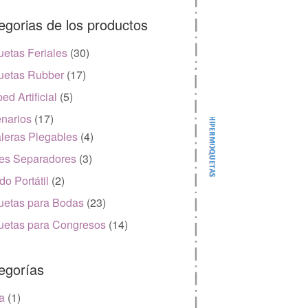
egorias de los productos
etas Feriales
(30)
etas Rubber
(17)
ed Artificial
(5)
narios
(17)
leras Plegables
(4)
es Separadores
(3)
do Portátil
(2)
etas para Bodas
(23)
etas para Congresos
(14)
egorías
a
(1)