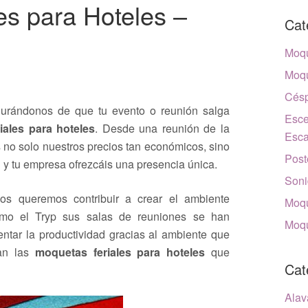
es para Hoteles –
Cat
Moqu
Moqu
Césp
urándonos de que tu evento o reunión salga
Esce
iales para hoteles
. Desde una reunión de la
Esca
s no solo nuestros precios tan económicos, sino
Post
 y tu empresa ofrezcáis una presencia única.
Soni
os queremos contribuir a crear el ambiente
Moqu
como el Tryp sus salas de reuniones se han
Moqu
tar la productividad gracias al ambiente que
tan las
moquetas feriales para hoteles
que
Cat
Alav