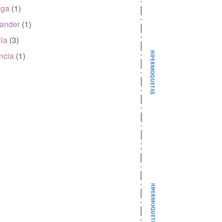
aga
(1)
ander
(1)
lla
(3)
ncia
(1)