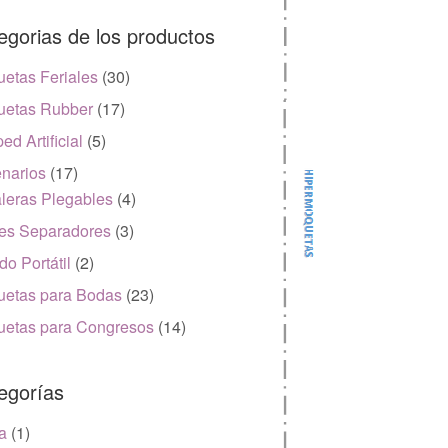
egorias de los productos
etas Feriales
(30)
etas Rubber
(17)
ed Artificial
(5)
narios
(17)
leras Plegables
(4)
es Separadores
(3)
do Portátil
(2)
etas para Bodas
(23)
etas para Congresos
(14)
egorías
a
(1)