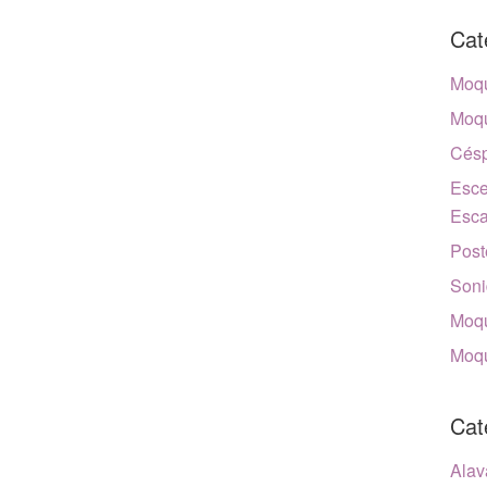
Cat
Moqu
Moqu
Césp
Esce
Esca
Post
Soni
Moqu
Moqu
Cat
Alav