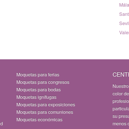
Mál
Sant
Sevi
Vale
CENT
Moquetas para ferias
Moquetas para congresos
Nuestro
Moquetas para bodas
color de
Moquetas ignífugas
profesi
Moquetas para exposiciones
particul
Moquetas para comuniones
su pres
Moquetas económicas
id
menos d