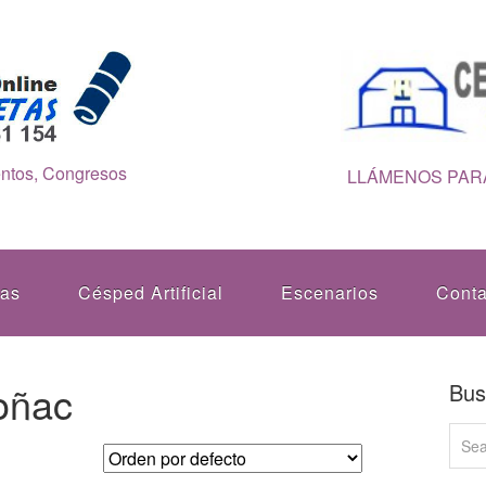
entos, Congresos
LLÁMENOS PARA
tas
Césped Artificial
Escenarios
Conta
coñac
Bus