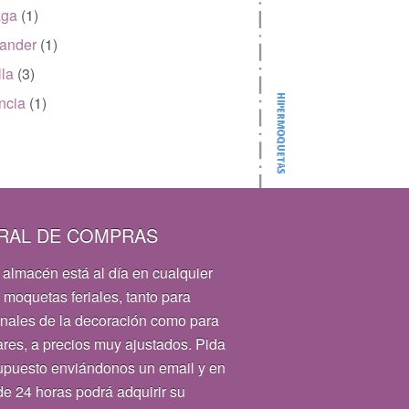
aga
(1)
ander
(1)
lla
(3)
ncia
(1)
RAL DE COMPRAS
 almacén está al día en cualquier
 moquetas feriales, tanto para
onales de la decoración como para
ares, a precios muy ajustados. Pida
upuesto enviándonos un email y en
e 24 horas podrá adquirir su