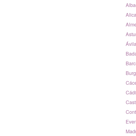
Alba
Alic
Alme
Astu
Ávil
Bada
Barc
Burg
Các
Cádi
Cast
Cont
Even
Madr