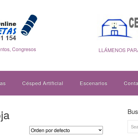
entos, Congresos
LLÁMENOS PARA
tas
Césped Artificial
Escenarios
Conta
ja
Bus