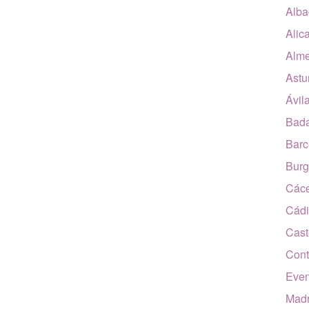
Alba
Alic
Alme
Astu
Ávil
Bada
Barc
Burg
Các
Cádi
Cast
Cont
Even
Madr