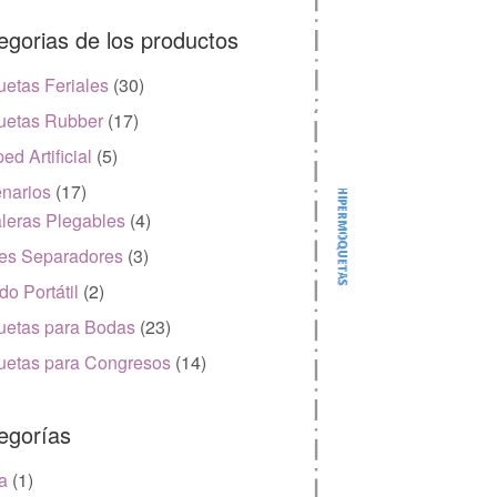
egorias de los productos
etas Feriales
(30)
etas Rubber
(17)
ed Artificial
(5)
narios
(17)
leras Plegables
(4)
es Separadores
(3)
do Portátil
(2)
etas para Bodas
(23)
etas para Congresos
(14)
egorías
a
(1)