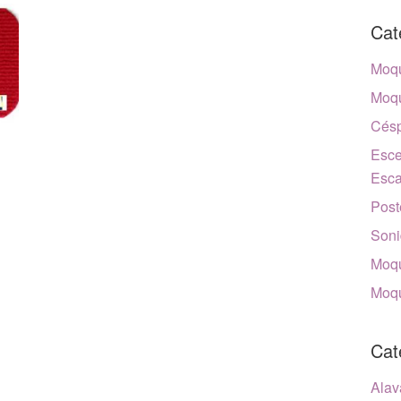
Cat
Moqu
Moqu
Césp
Esce
Esca
Post
Soni
Moqu
Moqu
Cat
Alav