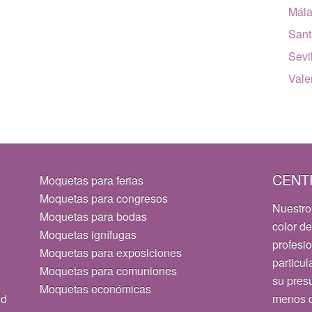
Mál
Sant
Sevi
Vale
CENT
Moquetas para ferias
Moquetas para congresos
Nuestro
Moquetas para bodas
color de
Moquetas ignífugas
profesi
Moquetas para exposiciones
particul
Moquetas para comuniones
su pres
Moquetas económicas
id
menos d