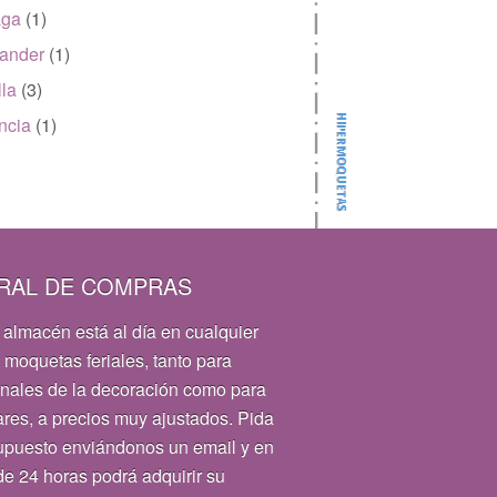
aga
(1)
ander
(1)
lla
(3)
ncia
(1)
RAL DE COMPRAS
 almacén está al día en cualquier
 moquetas feriales, tanto para
onales de la decoración como para
ares, a precios muy ajustados. Pida
upuesto enviándonos un email y en
e 24 horas podrá adquirir su