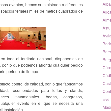
Alba
osos eventos, hemos suministrado a diferentes
spacios feriales miles de metros cuadrados de
Alic
Alme
Astu
Ávil
Bada
Barc
n todo el territorio nacional, disponemos de
Burg
, por lo que podemos afrontar cualquier pedido
Các
rto periodo de tiempo.
Cádi
Cast
ricto control de calidad, por lo que fabricamos
lidad, recomendadas para ferias y stands,
Cont
laces matrimoniales, bodas, congresos,
Even
 cualquier evento en el que se necesita una
Madr
l instalación.