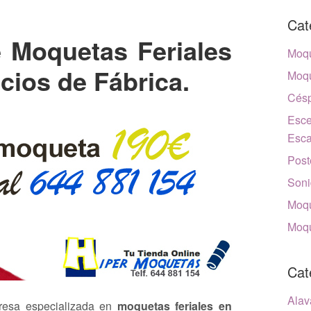
Cat
 Moquetas Feriales
Moqu
ecios de Fábrica.
Moqu
Césp
Esce
Esca
Post
Soni
Moqu
Moqu
Cat
Alav
esa especializada en
moquetas feriales en