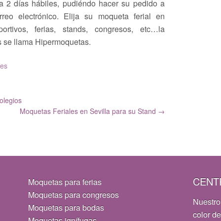
a 2 días hábiles, pudiéndo hacer su pedido a
reo electrónico. Elija su moqueta ferial en
ortivos, ferias, stands, congresos, etc…la
s se llama Hipermoquetas.
les
olegios
Moquetas Feriales en Sevilla para su Stand
→
CENT
Moquetas para ferias
Moquetas para congresos
Nuestro
Moquetas para bodas
color de
Moquetas ignífugas