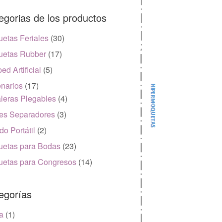
egorias de los productos
etas Feriales
(30)
etas Rubber
(17)
ed Artificial
(5)
narios
(17)
leras Plegables
(4)
es Separadores
(3)
do Portátil
(2)
etas para Bodas
(23)
etas para Congresos
(14)
egorías
a
(1)