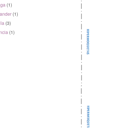
aga
(1)
ander
(1)
lla
(3)
ncia
(1)