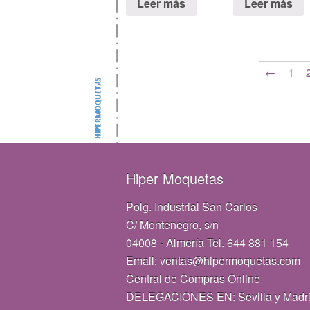
Leer más
Leer más
←
1
Hiper Moquetas
Polg. Industrial San Carlos
C/ Montenegro, s/n
04008 - Almería Tel. 644 881 154
Email: ventas@hipermoquetas.com
Central de Compras Online
DELEGACIONES EN: Sevilla y Madr