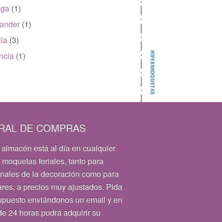
aga
(1)
ander
(1)
lla
(3)
ncia
(1)
RAL DE COMPRAS
 almacén está al día en cualquier
 moquetas feriales, tanto para
onales de la decoración como para
ares, a precios muy ajustados. Pida
upuesto enviándonos un email y en
e 24 horas podrá adquirir su