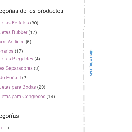
egorias de los productos
etas Feriales
(30)
etas Rubber
(17)
ed Artificial
(5)
narios
(17)
leras Plegables
(4)
es Separadores
(3)
do Portátil
(2)
etas para Bodas
(23)
etas para Congresos
(14)
egorías
a
(1)