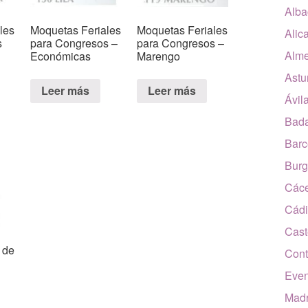
Alba
les
Moquetas Feriales
Moquetas Feriales
Alic
s
para Congresos –
para Congresos –
Alme
Económicas
Marengo
Astu
Leer más
Leer más
Ávil
Bada
Barc
Burg
Các
Cádi
Cast
l de
Cont
Even
Madr