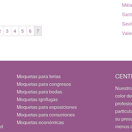
Mál
Sant
Sevi
2
3
4
5
6
7
Vale
CENT
Moquetas para ferias
Moquetas para congresos
Nuestro
Moquetas para bodas
color de
Moquetas ignífugas
profesi
Moquetas para exposiciones
particul
Moquetas para comuniones
su pres
Moquetas económicas
id
menos d