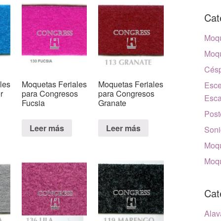
Cat
Moqu
Moqu
Césp
les
Moquetas Feriales
Moquetas Feriales
Esce
r
para Congresos
para Congresos
Esca
Fucsia
Granate
Post
Leer más
Leer más
Soni
Moqu
Moqu
Cat
Alav