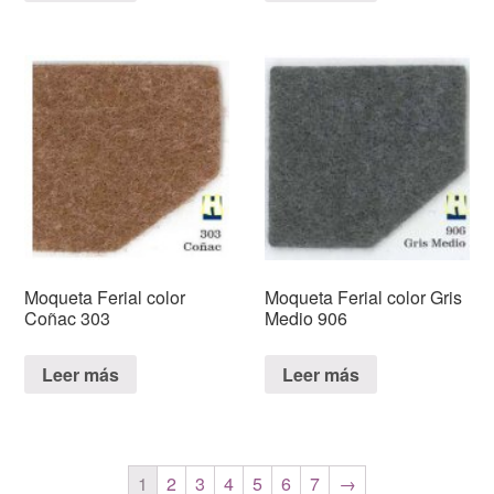
Moqueta Ferial color
Moqueta Ferial color Gris
Coñac 303
Medio 906
Leer más
Leer más
1
2
3
4
5
6
7
→