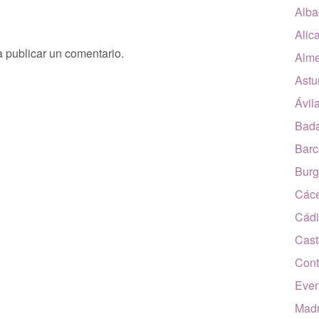
Alba
Alic
 publicar un comentario.
Alme
Astu
Ávil
Bada
Barc
Burg
Các
Cádi
Cast
Cont
Even
Madr