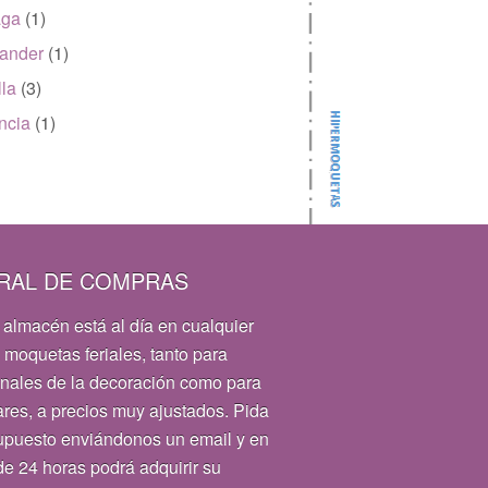
aga
(1)
ander
(1)
lla
(3)
ncia
(1)
RAL DE COMPRAS
 almacén está al día en cualquier
 moquetas feriales, tanto para
onales de la decoración como para
ares, a precios muy ajustados. Pida
upuesto enviándonos un email y en
e 24 horas podrá adquirir su