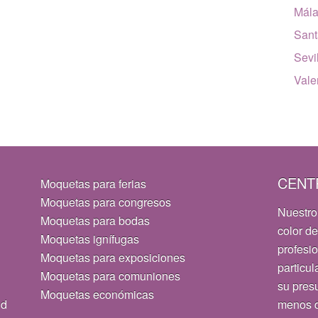
Mál
Sant
Sevi
Vale
CENT
Moquetas para ferias
Moquetas para congresos
Nuestro
Moquetas para bodas
color de
Moquetas ignífugas
profesi
Moquetas para exposiciones
particul
Moquetas para comuniones
su pres
Moquetas económicas
id
menos d