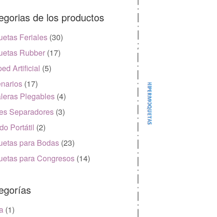
egorias de los productos
etas Feriales
(30)
etas Rubber
(17)
ed Artificial
(5)
narios
(17)
leras Plegables
(4)
es Separadores
(3)
do Portátil
(2)
etas para Bodas
(23)
etas para Congresos
(14)
egorías
a
(1)