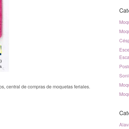
Cat
Moqu
Moqu
Césp
Esce
Esca
Post
Soni
Moqu
s, central de compras de moquetas feriales.
Moqu
Cat
Alav