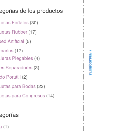
egorias de los productos
etas Feriales
(30)
etas Rubber
(17)
ed Artificial
(5)
narios
(17)
leras Plegables
(4)
es Separadores
(3)
do Portátil
(2)
etas para Bodas
(23)
etas para Congresos
(14)
egorías
a
(1)