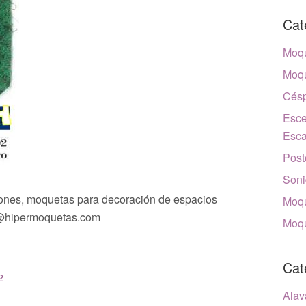
Cat
Moqu
Moqu
Césp
Esce
Esca
Post
Soni
iones, moquetas para decoración de espacios
Moqu
as@hipermoquetas.com
Moqu
Cat
2
Alav