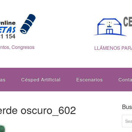
entos, Congresos
LLÁMENOS PARA
tas
Césped Artificial
Escenarios
Conta
verde oscuro_602
Bus