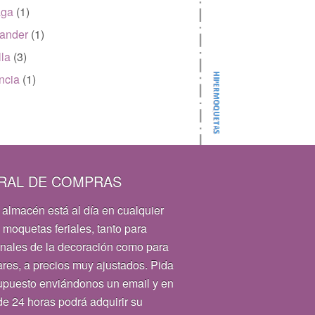
aga
(1)
ander
(1)
lla
(3)
ncia
(1)
RAL DE COMPRAS
 almacén está al día en cualquier
 moquetas feriales, tanto para
onales de la decoración como para
ares, a precios muy ajustados. Pida
upuesto enviándonos un email y en
e 24 horas podrá adquirir su