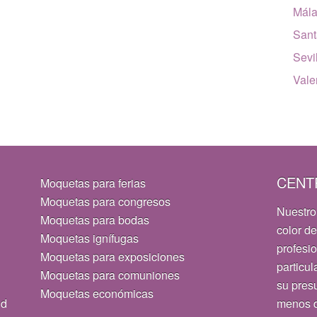
Mál
Sant
Sevi
Vale
CENT
Moquetas para ferias
Moquetas para congresos
Nuestro
Moquetas para bodas
color de
Moquetas ignífugas
profesi
Moquetas para exposiciones
particul
Moquetas para comuniones
su pres
Moquetas económicas
id
menos d