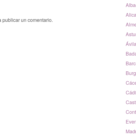
Alba
Alic
 publicar un comentario.
Alme
Astu
Ávil
Bada
Barc
Burg
Các
Cádi
Cast
Cont
Even
Madr