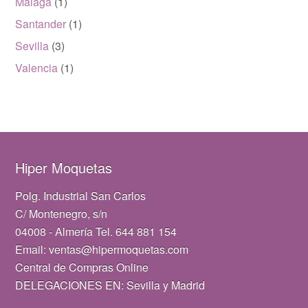
Málaga
(1)
Santander
(1)
Sevilla
(3)
Valencia
(1)
Hiper Moquetas
Polg. Industrial San Carlos
C/ Montenegro, s/n
04008 - Almería Tel. 644 881 154
Email: ventas@hipermoquetas.com
Central de Compras Online
DELEGACIONES EN: Sevilla y Madrid