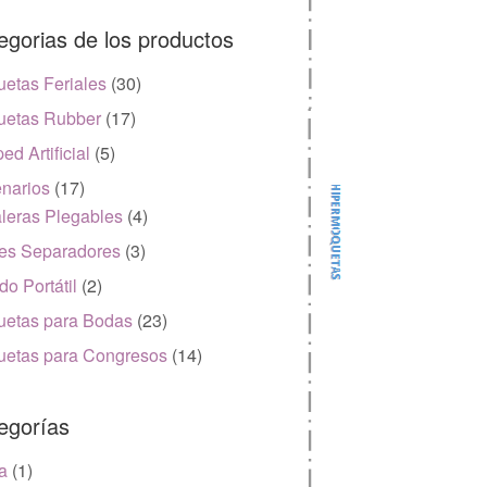
egorias de los productos
etas Feriales
(30)
etas Rubber
(17)
ed Artificial
(5)
narios
(17)
leras Plegables
(4)
es Separadores
(3)
do Portátil
(2)
etas para Bodas
(23)
etas para Congresos
(14)
egorías
a
(1)