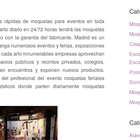
Cat
s rápidas de moquetas para eventos en toda
Moqu
parto diario en 24/72 horas tendrá las moquetas
Moqu
 con la garantía del fabricante. Madrid es un
Césp
berga numerosos eventos y ferias, exposiciones
MA cada año innumerables empresas aprovechan
Esce
acios públicos y recintos privados, colegios,
Esca
ran encuentros y exponen nuevos productos.
Post
del profesional del evento moquetas feriales
Soni
ísticos donde parten diariamente moquetas
Moqu
Moqu
Cat
Alav