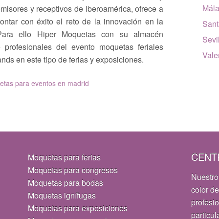
Mál
emisores y receptivos de Iberoamérica, ofrece a
rontar con éxito el reto de la innovación en la
Sant
. Para ello Hiper Moquetas con su almacén
Sevi
 profesionales del evento moquetas feriales
Vale
ds en este tipo de ferias y exposiciones.
tas para eventos en madrid
CENT
Moquetas para ferias
Moquetas para congresos
Nuestro
Moquetas para bodas
color de
Moquetas ignífugas
profesi
Moquetas para exposiciones
particul