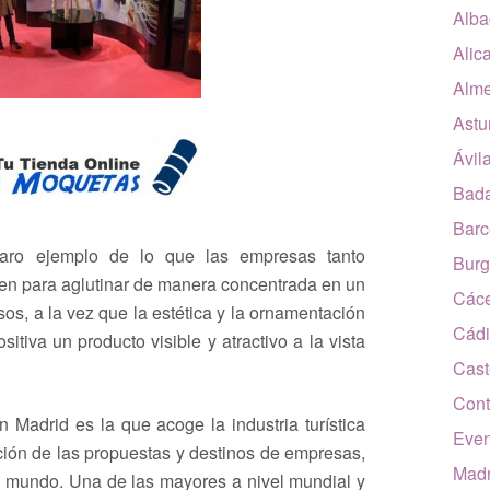
Alba
Alic
Alme
Astu
Ávil
Bada
Barc
aro ejemplo de lo que las empresas tanto
Burg
en para aglutinar de manera concentrada en un
Các
os, a la vez que la estética y la ornamentación
Cádi
tiva un producto visible y atractivo a la vista
Cast
Cont
 Madrid es la que acoge la industria turística
Even
ión de las propuestas y destinos de empresas,
Madr
el mundo. Una de las mayores a nivel mundial y