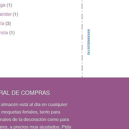
aga
(1)
ander
(1)
lla
(3)
ncia
(1)
RAL DE COMPRAS
 almacén está al día en cualquier
 moquetas feriales, tanto para
onales de la decoración como para
ares, a precios muy ajustados. Pida