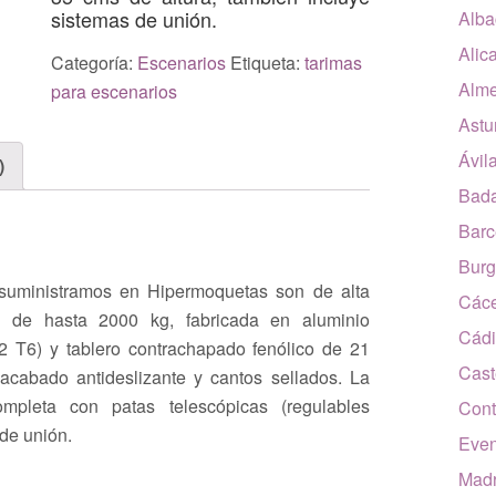
sistemas de unión.
Alba
Alic
Categoría:
Escenarios
Etiqueta:
tarimas
Alme
para escenarios
Astu
Ávil
)
Bada
Barc
Burg
uministramos en Hipermoquetas son de alta
Các
gas de hasta 2000 kg, fabricada en aluminio
Cádi
 T6) y tablero contrachapado fenólico de 21
Cast
acabado antideslizante y cantos sellados. La
leta con patas telescópicas (regulables
Cont
 de unión.
Even
Madr