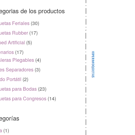
egorias de los productos
etas Feriales
(30)
etas Rubber
(17)
ed Artificial
(5)
narios
(17)
leras Plegables
(4)
es Separadores
(3)
do Portátil
(2)
etas para Bodas
(23)
etas para Congresos
(14)
egorías
a
(1)