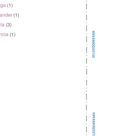
aga
(1)
ander
(1)
lla
(3)
ncia
(1)