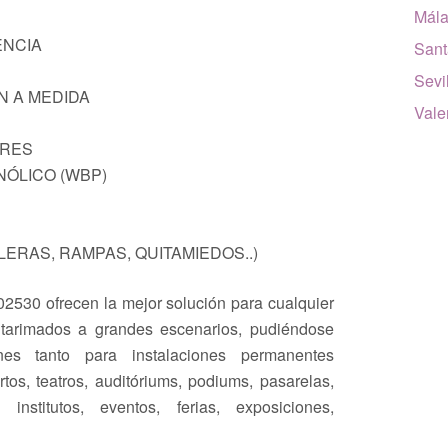
Mál
ENCIA
Sant
Sevi
N A MEDIDA
Vale
ORES
ÓLICO (WBP)
LERAS, RAMPAS, QUITAMIEDOS..)
2530 ofrecen la mejor solución para cualquier
tarimados a grandes escenarios, pudiéndose
iones tanto para instalaciones permanentes
rtos, teatros, auditóriums, podiums, pasarelas,
, institutos, eventos, ferias, exposiciones,