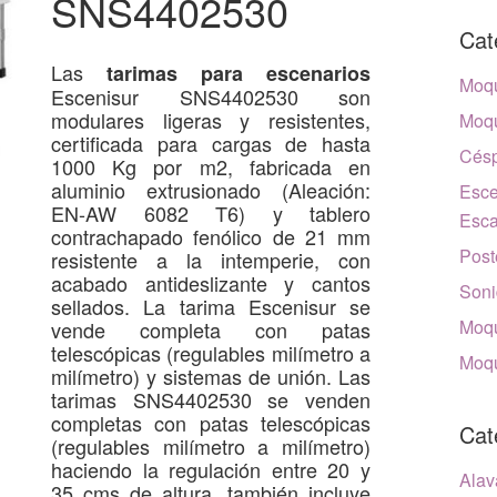
SNS4402530
Cat
Las
tarimas para escenarios
Moqu
Escenisur SNS4402530 son
modulares ligeras y resistentes,
Moqu
certificada para cargas de hasta
Césp
1000 Kg por m2, fabricada en
aluminio extrusionado (Aleación:
Esce
EN-AW 6082 T6) y tablero
Esca
contrachapado fenólico de 21 mm
Post
resistente a la intemperie, con
acabado antideslizante y cantos
Soni
sellados. La tarima Escenisur se
Moqu
vende completa con patas
telescópicas (regulables milímetro a
Moqu
milímetro) y sistemas de unión. Las
tarimas SNS4402530 se venden
completas con patas telescópicas
Cat
(regulables milímetro a milímetro)
haciendo la regulación entre 20 y
Alav
35 cms de altura, también incluye