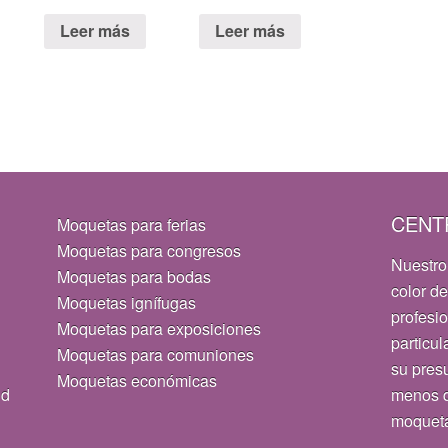
Leer más
Leer más
CENT
Moquetas para ferias
Moquetas para congresos
Nuestro
Moquetas para bodas
color de
Moquetas ignífugas
profesi
Moquetas para exposiciones
particul
Moquetas para comuniones
su pres
Moquetas económicas
id
menos d
moquet